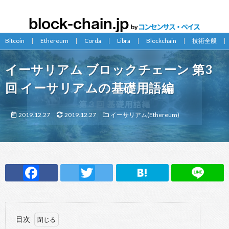
Bitcoin
Ethereum
Corda
Libra
Blockchain
技術全般
イーサリアム ブロックチェーン 第3
回 イーサリアムの基礎用語編
2019.12.27
2019.12.27
イーサリアム(Ethereum)
F
T
H
Li
ac
w
at
n
e
it
e
e
b
te
n
目次