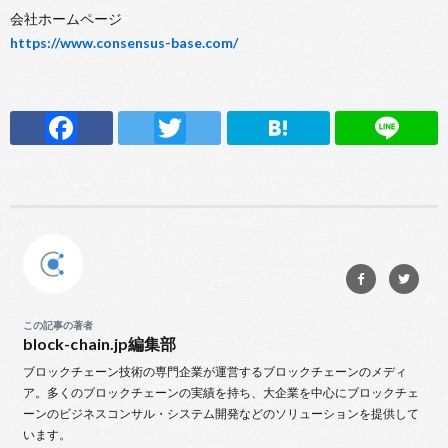
会社ホームページ
https://www.consensus-base.com/
F
T
H
Li
ac
w
at
n
e
it
e
e
b
te
n
o
r
a
o
k
この記事の著者
block-chain.jp編集部
ブロックチェーン技術の専門企業が運営するブロックチェーンのメディ
ア。多くのブロックチェーンの実績を持ち、大企業を中心にブロックチェ
ーンのビジネスコンサル・システム開発などのソリューションを提供して
います。