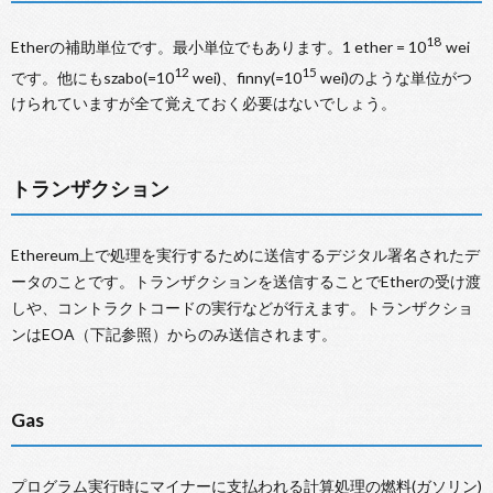
18
Etherの補助単位です。最小単位でもあります。1 ether = 10
wei
12
15
です。他にもszabo(=10
wei)、finny(=10
wei)のような単位がつ
けられていますが全て覚えておく必要はないでしょう。
トランザクション
Ethereum上で処理を実行するために送信するデジタル署名されたデ
ータのことです。トランザクションを送信することでEtherの受け渡
しや、コントラクトコードの実行などが行えます。トランザクショ
ンはEOA（下記参照）からのみ送信されます。
Gas
プログラム実行時にマイナーに支払われる計算処理の燃料(ガソリン)