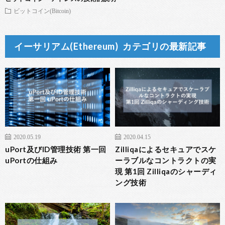
ビットコイン(Bitcoin)
イーサリアム(Ethereum)
カテゴリの最新記事
2020.05.19
2020.04.15
uPort及びID管理技術 第一回
Zilliqaによるセキュアでスケ
uPortの仕組み
ーラブルなコントラクトの実
現 第1回 Zilliqaのシャーディ
ング技術