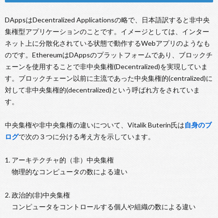
DAppsはDecentralized Applicationsの略で、日本語訳すると非中央
集権型アプリケーションのことです。イメージとしては、インター
ネット上に分散化されている状態で動作するWebアプリのようなも
のです。EthereumはDAppsのプラットフォームであり、ブロックチ
ェーンを使用することで非中央集権(Decentralized)を実現していま
す。ブロックチェーン以前に主流であった中央集権的(centralized)に
対して非中央集権的(decentralized)という呼ばれ方をされていま
す。
中央集権や非中央集権の違いについて、Vitalik Buterin氏は
自身のブ
ログ
で次の３つに分ける考え方を示しています。
1. アーキテクチャ的（非）中央集権
物理的なコンピュータの数による違い
2. 政治的(非)中央集権
コンピュータをコントロールする個人や組織の数による違い