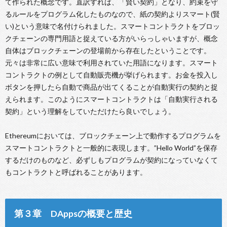
て作られた概念です。直訳すれば、「賢い契約」となり、約束を守
るルールをプログラム化したものなので、紙の契約よりスマート(賢
い)という意味で名付けられました。スマートコントラクトをブロッ
クチェーンの専門用語と捉えている方がいらっしゃいますが、概念
自体はブロックチェーンの登場前から存在したということです。
元々は非常に広い意味で利用されていた用語になります。スマート
コントラクトの例として自動販売機が挙げられます。お金を投入し
ボタンを押したら自動で商品が出てくることが自動実行の契約と捉
えられます。このようにスマートコントラクトは「自動実行される
契約」という理解をしていただけたら良いでしょう。
Ethereumにおいては、ブロックチェーン上で動作するプログラムを
スマートコントラクトと一般的に表現します。”Hello World”を保存
するだけのものなど、必ずしもプログラムが契約になっていなくて
もコントラクトと呼ばれることがあります。
第３章 DAppsの概要と歴史