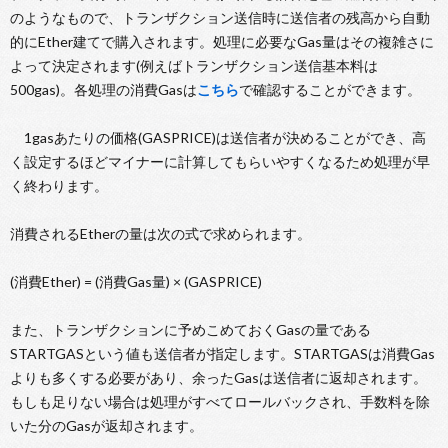
のようなもので、トランザクション送信時に送信者の残高から自動
的にEther建てで購入されます。処理に必要なGas量はその複雑さに
よって決定されます(例えばトランザクション送信基本料は
500gas)。各処理の消費Gasは
こちら
で確認することができます。
1gasあたりの価格(GASPRICE)は送信者が決めることができ、高
く設定するほどマイナーに計算してもらいやすくなるため処理が早
く終わります。
消費されるEtherの量は次の式で求められます。
(消費Ether) = (消費Gas量) × (GASPRICE)
また、トランザクションに予めこめておくGasの量である
STARTGASという値も送信者が指定します。STARTGASは消費Gas
よりも多くする必要があり、余ったGasは送信者に返却されます。
もしも足りない場合は処理がすべてロールバックされ、手数料を除
いた分のGasが返却されます。