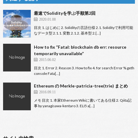
最速でSolidityを学ぶ手順第2回
2020.01.08
目次 1. はじめに 2. Solidityの言語仕様 2.1. Solidityで利用可能
なデータ型 2.1.1. 変数 2.1.2. 基本型 2.[…]
How to fix “Fatal: blockchain db err: resource
temporarily unavailable”
2015.06.02
目次 1. Error 2. Reason 3. How to fix 4. for search Error % geth
console Fata[…]
Ethereum の Merkle-patricia-tree(trie) まとめ
2016.09.11
メモ 目次 1. 本家Ethereum Wikiに書いてある仕様 2. Qiita記
事 by yanagisawa-kentaro 3. ELI5 a[…]