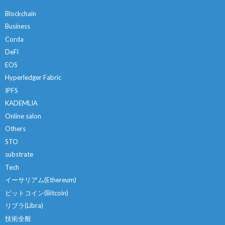
Blockchain
Business
Corda
DeFi
EOS
Hyperledger Fabric
IPFS
KADEMLIA
Online salon
Others
STO
substrate
Tech
イーサリアム(Ethereum)
ビットコイン(Bitcoin)
リブラ(Libra)
技術全般