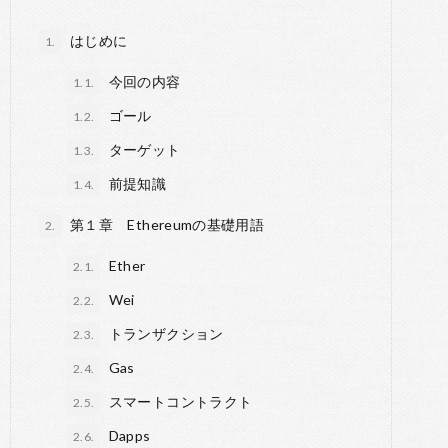
o
r
a
o
はじめに
1.
k
今回の内容
1.1.
ゴール
1.2.
ターゲット
1.3.
前提知識
1.4.
第１章 Ethereumの基礎用語
2.
Ether
2.1.
Wei
2.2.
トランザクション
2.3.
Gas
2.4.
スマートコントラクト
2.5.
Dapps
2.6.