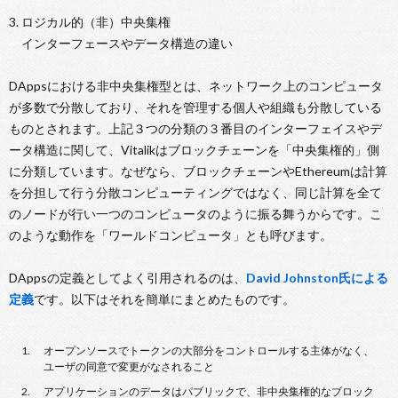
3. ロジカル的（非）中央集権
インターフェースやデータ構造の違い
DAppsにおける非中央集権型とは、ネットワーク上のコンピュータ
が多数で分散しており、それを管理する個人や組織も分散している
ものとされます。上記３つの分類の３番目のインターフェイスやデ
ータ構造に関して、Vitalikはブロックチェーンを「中央集権的」側
に分類しています。なぜなら、ブロックチェーンやEthereumは計算
を分担して行う分散コンピューティングではなく、同じ計算を全て
のノードが行い一つのコンピュータのように振る舞うからです。こ
のような動作を「ワールドコンピュータ」とも呼びます。
DAppsの定義としてよく引用されるのは、
David Johnston氏による
定義
です。以下はそれを簡単にまとめたものです。
オープンソースでトークンの大部分をコントロールする主体がなく、
ユーザの同意で変更がなされること
アプリケーションのデータはパブリックで、非中央集権的なブロック