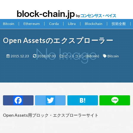
Bitcoin
Ethereum
Corda
Libra
Blockchain
技術全般
Open Assetsのエクスプローラー
2015.12.23
2018.07.03
ビットコイン(Bitcoin)
Bitcoin
F
T
H
Li
ac
w
at
n
Open Assets用ブロック・エクスプローラーサイト
e
it
e
e
b
te
n