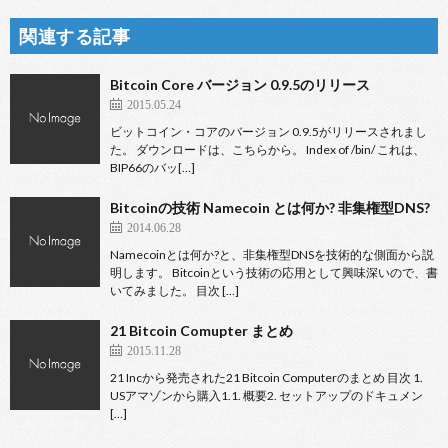
関連する記事
Bitcoin Core バージョン 0.9.5のリリース
2015.05.24
ビットコイン・コアのバージョン 0.9.5がリリースされまし
た。 ダウンロードは、こちらから。 Index of /bin/ これは、
BIP66のバッ[…]
Bitcoinの技術 Namecoin とは何か? 非集権型DNS?
2014.06.28
Namecoinとは何か?と、非集権型DNSを技術的な側面から説
明します。 Bitcoinという技術の応用として興味深いので、書
いてみました。 目次 […]
21 Bitcoin Comupter まとめ
2015.11.28
21 Incから発売された21 Bitcoin Computerのまとめ 目次 1.
USアマゾンから購入1.1. 概要2. セットアップのドキュメン
[…]