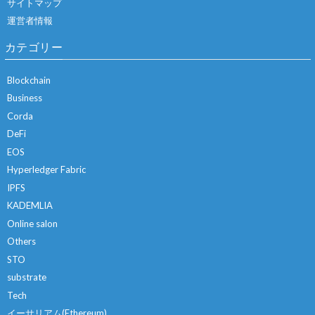
サイトマップ
運営者情報
カテゴリー
Blockchain
Business
Corda
DeFi
EOS
Hyperledger Fabric
IPFS
KADEMLIA
Online salon
Others
STO
substrate
Tech
イーサリアム(Ethereum)