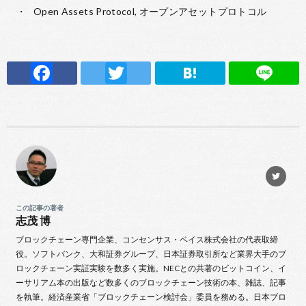
Open Assets Protocol, オープンアセットプロトコル
F
T
H
Li
ac
w
at
n
e
it
e
e
b
te
n
o
r
a
o
k
この記事の著者
志茂 博
ブロックチェーン専門企業、コンセンサス・ベイス株式会社の代表取締
役。ソフトバンク、大和証券グループ、日本証券取引所など業界大手のブ
ロックチェーン実証実験を数多く実施。NECとの共著のビットコイン、イ
ーサリアム本の出版など数多くのブロックチェーン技術の本、雑誌、記事
を執筆。経済産業省「ブロックチェーン検討会」委員を務める。日本ブロ