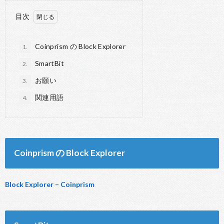
o
r
a
目次
o
k
Coinprism の Block Explorer
1.
SmartBit
2.
お願い
3.
関連用語
4.
Coinprism の Block Explorer
Block Explorer – Coinprism