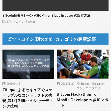
Bitcoin採掘マシーン ASICMiner Blade Erupter の設定方法
ビットコイン(Bitcoin)
ビットコイン(Bitcoin)
カテゴリの最新記事
2020.04.15
2018.08.30
Bitcoin
,
Hackathon
,
エンジニアブログ
Zilliqaによるセキュアでスケ
Bitcoin Hackathon for
ーラブルなコントラクトの実
Mobile Developers 参加レポ
現 第1回 Zilliqaのシャーディ
ート
ング技術