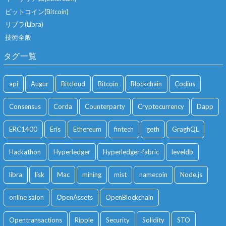
ビットコイン(Bitcoin)
リブラ(Libra)
技術全般
タグ一覧
api
Augur
Bitcloud
Bitcoin
Blockchain
Codius
Consensus
Corda
Counterparty
Cryptocurrency
Dapp
ERC1400
Eris
Ethereum
fintech
geth
GraghQL
Hackathon
Hyperledger
Hyperledger-fabric
leveldb
libra
lisk
Mac
mining
mist
namecoin
Node.js
online salon
OpenAssets
OpenBlockchain
Opentransactions
Ripple
Security
Solidity
STO