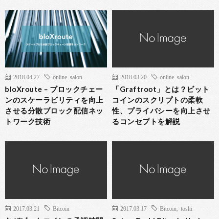
2018.04.27
online salon
2018.03.20
online salon
bloXroute – ブロックチェー
「Graftroot」とは？ビット
ンのスケーラビリティを向上
コインのスクリプトの柔軟
させる分散ブロック配信ネッ
性、プライバシーを向上させ
トワーク技術
るコンセプトを解説
2017.03.21
Bitcoin
2017.03.17
Bitcoin
,
toshi